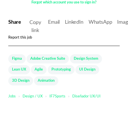
Forgot which account you use to sign in?
Share
Email
LinkedIn
WhatsApp
Ima
Copy
link
Report this job
Figma
Adobe Creative Suite
Design System
Lean UX
Agile
Prototyping
UI Design
3D Design
Animation
Jobs
›
Design / UX
›
IF7Sports
›
Diseñador UX/UI