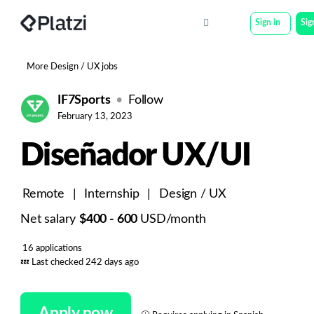
Sign in
Sig
More Design / UX jobs
IF7Sports
Follow
February 13, 2023
Diseñador UX/UI
Remote
|
Internship
|
Design / UX
Net salary
$400 - 600
USD/month
16 applications
💤
Last checked 242 days ago
Apply now