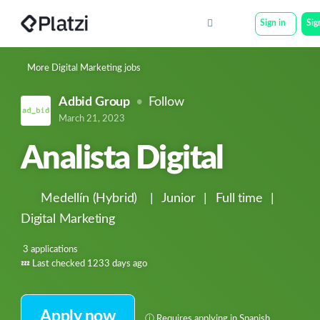
Sign in
Sig
More Digital Marketing jobs
Adbid Group
Follow
March 21, 2023
Analista Digital
Medellín
(Hybrid)
|
Junior
|
Full time
|
Digital Marketing
3 applications
💤
Last checked 1233 days ago
Apply now
ⓘ
Requires applying in Spanish