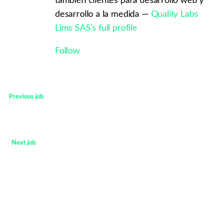
también clientes para desarrollo web y
desarrollo a la medida —
Quality Labs
Lims SAS's full profile
Follow
Previous job
<
Next job
>