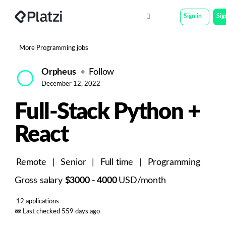
Sign in
Sig
More Programming jobs
Orpheus
Follow
December 12, 2022
Full-Stack Python +
React
Remote
|
Senior
|
Full time
|
Programming
Gross salary
$3000 - 4000
USD/month
12 applications
💤
Last checked 559 days ago