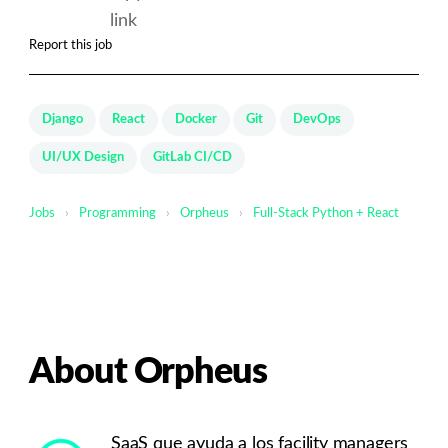
link
Report this job
Django
React
Docker
Git
DevOps
UI/UX Design
GitLab CI/CD
Jobs
›
Programming
›
Orpheus
›
Full-Stack Python + React
About Orpheus
SaaS que ayuda a los facility managers