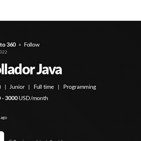
to 360
Follow
2022
llador Java
)
|
Junior
|
Full time
|
Programming
 - 3000
USD/month
 ago