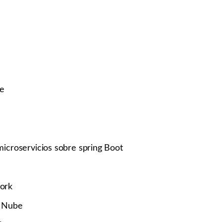
te
microservicios sobre spring Boot
ork
n Nube