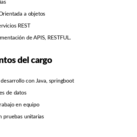
ias
rientada a objetos
rvicios REST
ementación de APIS, RESTFUL.
tos del cargo
desarrollo con Java, springboot
es de datos
rabajo en equipo
n pruebas unitarias