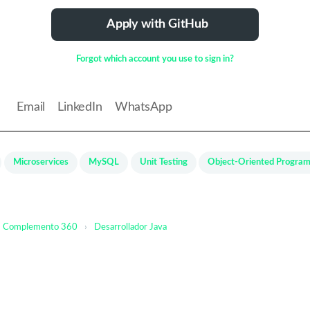
Apply with GitHub
Forgot which account you use to sign in?
Email
LinkedIn
WhatsApp
k
Microservices
MySQL
Unit Testing
Object-Oriented Progra
Complemento 360
›
Desarrollador Java